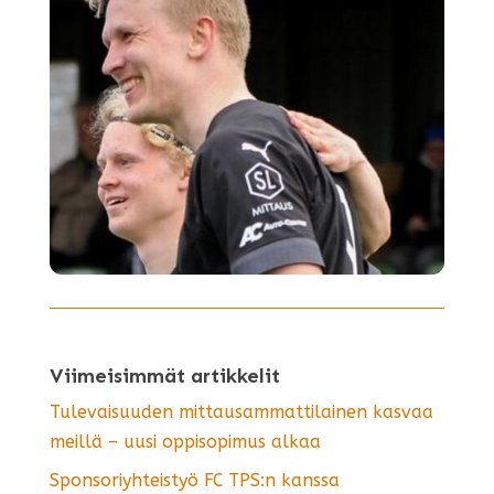
Viimeisimmät artikkelit
Tulevaisuuden mittausammattilainen kasvaa
meillä – uusi oppisopimus alkaa
Sponsoriyhteistyö FC TPS:n kanssa