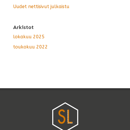
Uudet nettisivut julkaistu
Arkistot
lokakuu 2025
toukokuu 2022